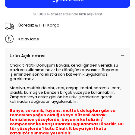
Ücretsiz & Hızlı Kargo
Kolay İade
Ürün Açıklaması
Chalk It Pratik Dönüşüm Boyası, kendiliğinden vernikli, su
bazlı ve kullanıma hazır bir dönüşüm boyasıdır. Boyama
işleminden sonra ekstra son kat vernik uygulaması
gerektirmez.
Mobilya, mutfak dolabı, kapı, ahşap, metal, seramik, cam,
plastik, kumaş ve benzeri birçok yüzeyde kullanılabilir.
Zımpara veya astar gibi ön hazırlık işlemlerine gerek
kalmadan doğrudan uygulanabilir.
Banyo, seramik, fayans, mutfak dolapları gibi su
temasının yoğun olduğu veya düzenli olarak
temizlenen yüzeylerde, boyanın katalizör /
komponent ile karıştırılarak uygulanması önerilir. Bu
tür yüzeylerde 1 kutu Chalk It boya için 1 kutu
katalizör alınması yeterlidir.