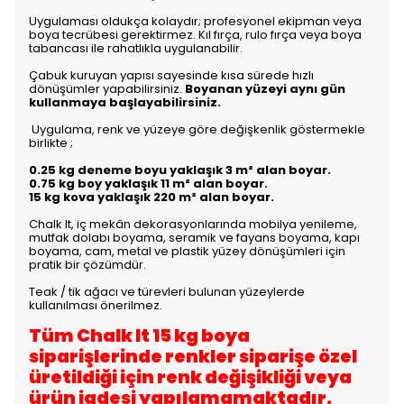
Uygulaması oldukça kolaydır; profesyonel ekipman veya
boya tecrübesi gerektirmez. Kıl fırça, rulo fırça veya boya
tabancası ile rahatlıkla uygulanabilir.
Çabuk kuruyan yapısı sayesinde kısa sürede hızlı
dönüşümler yapabilirsiniz.
Boyanan yüzeyi aynı gün
kullanmaya başlayabilirsiniz.
Uygulama, renk ve yüzeye göre değişkenlik göstermekle
birlikte
;
0.25 kg deneme boyu yaklaşık 3 m² alan boyar.
0.75 kg boy yaklaşık 11 m² alan boyar.
15 kg kova yaklaşık 220 m² alan boyar.
Chalk It, iç mekân dekorasyonlarında mobilya yenileme,
mutfak dolabı boyama, seramik ve fayans boyama, kapı
boyama, cam, metal ve plastik yüzey dönüşümleri için
pratik bir çözümdür.
Teak / tik ağacı ve türevleri bulunan yüzeylerde
kullanılması önerilmez.
Tüm Chalk It 15 kg boya
siparişlerinde renkler siparişe özel
üretildiği için renk değişikliği veya
ürün iadesi yapılamamaktadır.