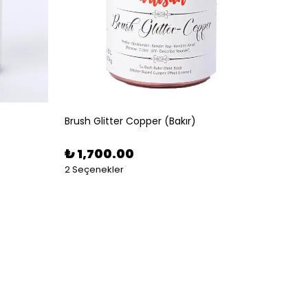
Brush Glitter Copper (Bakır)
Brush G
₺ 1,700.00
₺ 5,
2 Seçenekler
2 Seçe