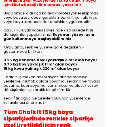
önerilir. Bu tür yüzeylerde 1 kutu Chalk It boya
için 1 kutu katalizör alınması yeterlidir.
Uygulaması oldukça kolaydır; profesyonel ekipman
veya boya tecrübesi gerektirmez. Kıl fırça, rulo fırça
veya boya tabancası ile rahatlıkla uygulanabilir.
Çabuk kuruyan yapısı sayesinde kısa sürede hızlı
dönüşümler yapabilirsiniz.
Boyanan yüzeyi aynı
gün kullanmaya başlayabilirsiniz.
Uygulama, renk ve yüzeye göre değişkenlik
göstermekle birlikte
;
0.25 kg deneme boyu yaklaşık 3 m² alan boyar.
0.75 kg boy yaklaşık 11 m² alan boyar.
15 kg kova yaklaşık 220 m² alan boyar.
Chalk It, iç mekân dekorasyonlarında mobilya
yenileme, mutfak dolabı boyama, seramik ve fayans
boyama, kapı boyama, cam, metal ve plastik yüzey
dönüşümleri için pratik bir çözümdür.
Teak / tik ağacı ve türevleri bulunan yüzeylerde
kullanılması önerilmez.
Tüm Chalk It 15 kg boya
siparişlerinde renkler siparişe
özel üretildiği için renk