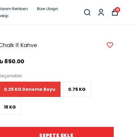
llanım Rehberi
Bize Ulaşın
0
Takip
Chalk It Kahve
₺ 850.00
Seçenekler
0.25 KG Deneme Boyu
0.75 KG
15 KG
SEPETE EKLE