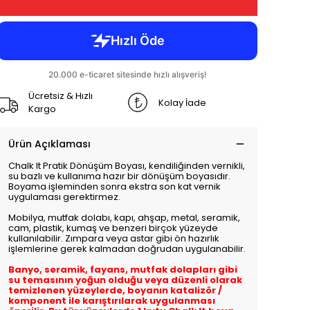
Ücretsiz & Hızlı
Kolay İade
Kargo
Ürün Açıklaması
Chalk It Pratik Dönüşüm Boyası, kendiliğinden vernikli,
su bazlı ve kullanıma hazır bir dönüşüm boyasıdır.
Boyama işleminden sonra ekstra son kat vernik
uygulaması gerektirmez.
Mobilya, mutfak dolabı, kapı, ahşap, metal, seramik,
cam, plastik, kumaş ve benzeri birçok yüzeyde
kullanılabilir. Zımpara veya astar gibi ön hazırlık
işlemlerine gerek kalmadan doğrudan uygulanabilir.
Banyo, seramik, fayans, mutfak dolapları gibi
su temasının yoğun olduğu veya düzenli olarak
temizlenen yüzeylerde, boyanın katalizör /
komponent ile karıştırılarak uygulanması