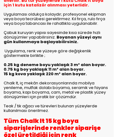
önerilir. Bu tür yüzeylerde 1 kutu Chalk It boya
için 1 kutu katalizör alınması yeterlidir.
Uygulaması oldukça kolaydır; profesyonel ekipman
veya boya tecrübesi gerektirmez. Kıl fırça, rulo fırça
veya boya tabancası ile rahatlıkla uygulanabilir.
Çabuk kuruyan yapısı sayesinde kısa sürede hızlı
dönüşümler yapabilirsiniz.
Boyanan yüzeyi aynı
gün kullanmaya başlayabilirsiniz.
Uygulama, renk ve yüzeye göre değişkenlik
göstermekle birlikte
;
0.25 kg deneme boyu yaklaşık 3 m² alan boyar.
0.75 kg boy yaklaşık 11 m² alan boyar.
15 kg kova yaklaşık 220 m² alan boyar.
Chalk It, iç mekân dekorasyonlarında mobilya
yenileme, mutfak dolabı boyama, seramik ve fayans
boyama, kapı boyama, cam, metal ve plastik yüzey
dönüşümleri için pratik bir çözümdür.
Teak / tik ağacı ve türevleri bulunan yüzeylerde
kullanılması önerilmez.
Tüm Chalk It 15 kg boya
siparişlerinde renkler siparişe
özel üretildiği için renk