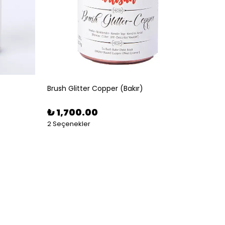
Brush Glitter Copper (Bakır)
Brush G
₺ 1,700.00
₺ 5,
2 Seçenekler
2 Seçe