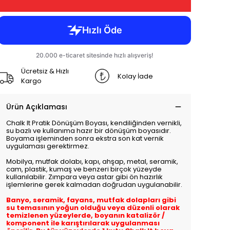
Ücretsiz & Hızlı
Kolay İade
Kargo
Ürün Açıklaması
Chalk It Pratik Dönüşüm Boyası, kendiliğinden vernikli,
su bazlı ve kullanıma hazır bir dönüşüm boyasıdır.
Boyama işleminden sonra ekstra son kat vernik
uygulaması gerektirmez.
Mobilya, mutfak dolabı, kapı, ahşap, metal, seramik,
cam, plastik, kumaş ve benzeri birçok yüzeyde
kullanılabilir. Zımpara veya astar gibi ön hazırlık
işlemlerine gerek kalmadan doğrudan uygulanabilir.
Banyo, seramik, fayans, mutfak dolapları gibi
su temasının yoğun olduğu veya düzenli olarak
temizlenen yüzeylerde, boyanın katalizör /
komponent ile karıştırılarak uygulanması