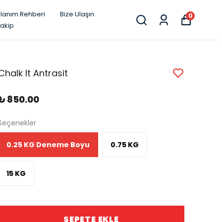
llanım Rehberi
Bize Ulaşın
0
Takip
Chalk It Antrasit
₺ 850.00
Seçenekler
0.25 KG Deneme Boyu
0.75 KG
15 KG
SEPETE EKLE