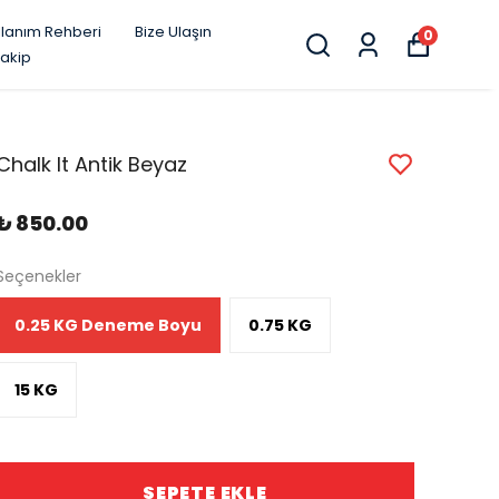
llanım Rehberi
Bize Ulaşın
0
Takip
Chalk It Antik Beyaz
₺ 850.00
Seçenekler
0.25 KG Deneme Boyu
0.75 KG
15 KG
SEPETE EKLE