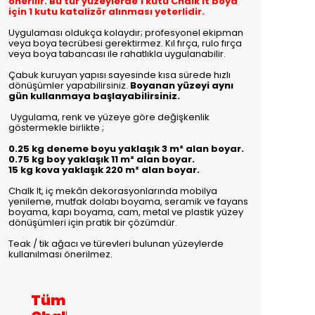
önerilir. Bu tür yüzeylerde 1 kutu Chalk It boya
için 1 kutu katalizör alınması yeterlidir.
Uygulaması oldukça kolaydır; profesyonel ekipman
veya boya tecrübesi gerektirmez. Kıl fırça, rulo fırça
veya boya tabancası ile rahatlıkla uygulanabilir.
Çabuk kuruyan yapısı sayesinde kısa sürede hızlı
dönüşümler yapabilirsiniz.
Boyanan yüzeyi aynı
gün kullanmaya başlayabilirsiniz.
Uygulama, renk ve yüzeye göre değişkenlik
göstermekle birlikte
;
0.25 kg deneme boyu yaklaşık 3 m² alan boyar.
0.75 kg boy yaklaşık 11 m² alan boyar.
15 kg kova yaklaşık 220 m² alan boyar.
Chalk It, iç mekân dekorasyonlarında mobilya
yenileme, mutfak dolabı boyama, seramik ve fayans
boyama, kapı boyama, cam, metal ve plastik yüzey
dönüşümleri için pratik bir çözümdür.
Teak / tik ağacı ve türevleri bulunan yüzeylerde
kullanılması önerilmez.
Tüm