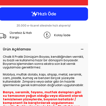
Ücretsiz & Hızlı
Kolay İade
Kargo
Ürün Açıklaması
Chalk It Pratik Dönüşüm Boyası, kendiliğinden vernikli,
su bazlı ve kullanıma hazır bir dönüşüm boyasıdır.
Boyama işleminden sonra ekstra son kat vernik
uygulaması gerektirmez.
Mobilya, mutfak dolabı, kapı, ahşap, metal, seramik,
cam, plastik, kumaş ve benzeri birçok yüzeyde
kullanılabilir. Zımpara veya astar gibi ön hazırlık
işlemlerine gerek kalmadan doğrudan uygulanabilir.
Banyo, seramik, fayans, mutfak dolapları gibi
su temasının yoğun olduğu veya düzenli olarak
temizlenen yüzeylerde, boyanın katalizör /
komponent ile karıştırılarak uygulanması