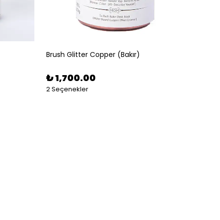
Brush Glitter Copper (Bakır)
Brush G
₺ 1,700.00
₺ 5,
2 Seçenekler
2 Seçe