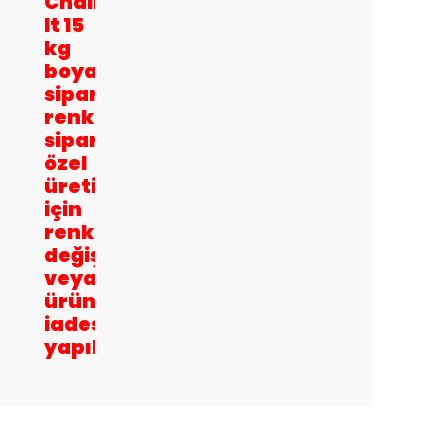
Chalk
It 15
kg
boya
siparişlerinde
renkler
siparişe
özel
üretildiği
için
renk
değişikliği
veya
ürün
iadesi
yapılamamaktadır.