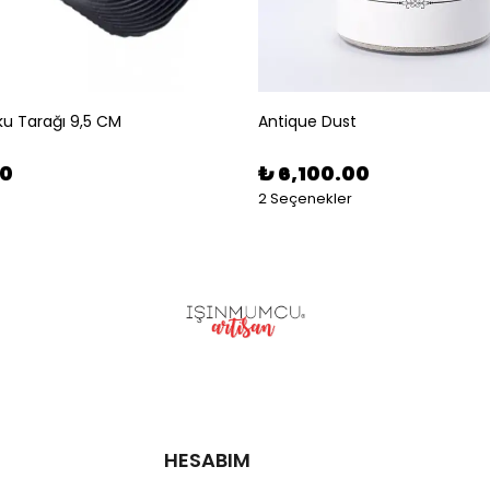
u Tarağı 9,5 CM
Antique Dust
00
₺ 6,100.00
2 Seçenekler
HESABIM