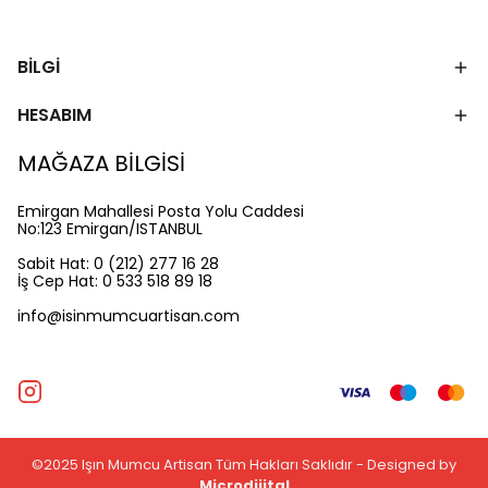
BİLGİ
HESABIM
MAĞAZA BİLGİSİ
Emirgan Mahallesi Posta Yolu Caddesi
No:123 Emirgan/ISTANBUL
Sabit Hat: 0 (212) 277 16 28
İş Cep Hat: 0 533 518 89 18
info@isinmumcuartisan.com
©2025 Işın Mumcu Artisan Tüm Hakları Saklıdır - Designed by
Microdijital