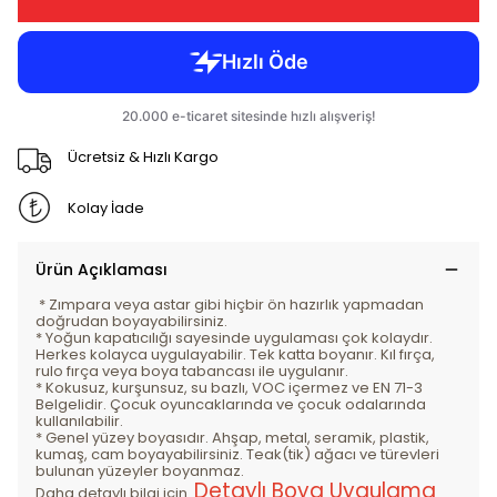
Ücretsiz & Hızlı Kargo
Kolay İade
Ürün Açıklaması
* Zımpara veya astar gibi hiçbir ön hazırlık yapmadan
doğrudan boyayabilirsiniz.
* Yoğun kapatıcılığı sayesinde uygulaması çok kolaydır.
Herkes kolayca uygulayabilir. Tek katta boyanır. Kıl fırça,
rulo fırça veya boya tabancası ile uygulanır.
* Kokusuz, kurşunsuz, su bazlı, VOC içermez ve EN 71-3
Belgelidir. Çocuk oyuncaklarında ve çocuk odalarında
kullanılabilir.
* Genel yüzey boyasıdır. Ahşap, metal, seramik, plastik,
kumaş, cam boyayabilirsiniz. Teak(tik) ağacı ve türevleri
bulunan yüzeyler boyanmaz.
Detaylı Boya Uygulama
Daha detaylı bilgi için