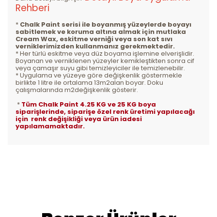
Rehberi
*
Chalk Paint serisi ile boyanmış yüzeylerde boyayı
sabitlemek ve koruma altına almak için mutlaka
Cream Wax, eskitme verniği veya son kat sıvı
verniklerimizden kullanmanız gerekmektedir.
* Her türlü eskitme veya düz boyama işlemine elverişlidir.
Boyanan ve verniklenen yüzeyler kemikleştikten sonra cif
veya çamaşır suyu gibi temizleyiciler ile temizlenebilir.
* Uygulama ve yüzeye göre değişkenlik göstermekle
birlikte 1 litre ile ortalama 13m2alan boyar. Doku
çalışmalarında m2değişkenlik gösterir.
*
Tüm Chalk Paint 4.25 KG ve 25 KG boya
siparişlerinde, siparişe özel renk üretimi yapılacağı
için renk değişikliği veya ürün iadesi
yapılamamaktadır.