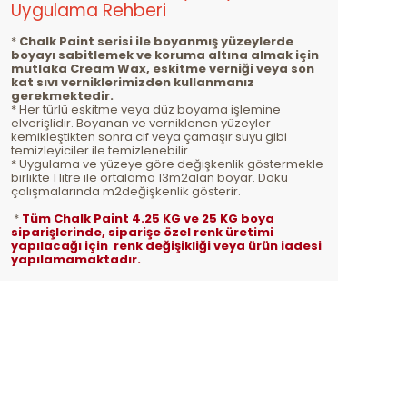
Uygulama Rehberi
*
Chalk Paint serisi ile boyanmış yüzeylerde
boyayı sabitlemek ve koruma altına almak için
mutlaka Cream Wax, eskitme verniği veya son
kat sıvı verniklerimizden kullanmanız
gerekmektedir.
* Her türlü eskitme veya düz boyama işlemine
elverişlidir. Boyanan ve verniklenen yüzeyler
kemikleştikten sonra cif veya çamaşır suyu gibi
temizleyiciler ile temizlenebilir.
* Uygulama ve yüzeye göre değişkenlik göstermekle
birlikte 1 litre ile ortalama 13m2alan boyar. Doku
çalışmalarında m2değişkenlik gösterir.
*
Tüm Chalk Paint 4.25 KG ve 25 KG boya
siparişlerinde, siparişe özel renk üretimi
yapılacağı için renk değişikliği veya ürün iadesi
yapılamamaktadır.