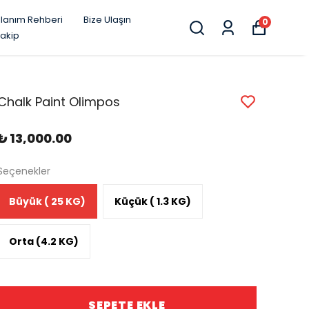
llanım Rehberi
Bize Ulaşın
0
Takip
Chalk Paint Olimpos
₺ 13,000.00
Seçenekler
Büyük ( 25 KG)
Küçük ( 1.3 KG)
Orta (4.2 KG)
SEPETE EKLE