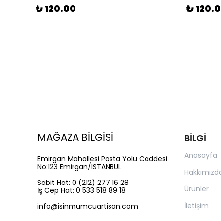
₺ 120.00
₺ 120.
MAĞAZA BİLGİSİ
BİLGİ
Anasayfa
Emirgan Mahallesi Posta Yolu Caddesi
No:123 Emirgan/ISTANBUL
Hakkımızd
Sabit Hat: 0 (212) 277 16 28
Ürünler
İş Cep Hat: 0 533 518 89 18
İletişim
info@isinmumcuartisan.com