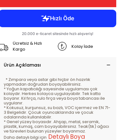
Ücretsiz & Hızlı
Kolay İade
Kargo
Ürün Açıklaması
* Zımpara veya astar gibi hiçbir ön hazırlık
yapmadan doğrudan boyayabilirsiniz.
* Yoğun kapatıcılığı sayesinde uygulaması çok
kolaydır. Herkes kolayca uygulayabilir. Tek katta
boyanır. Kıl fırça, rulo fırça veya boya tabancası ile
uygulanır.
* Kokusuz, kurşunsuz, su bazlı, VOC içermez ve EN 71-
3 Belgelidir. Çocuk oyuncaklarında ve çocuk
odalarında kullanılabilir.
* Genel yüzey boyasıdır. Ahşap, metal, seramik,
plastik, kumaş, cam boyayabilirsiniz. Teak(tik) ağacı
ve türevleri bulunan yüzeyler boyanmaz.
Detaylı Boya
Daha detaylı bilgi için