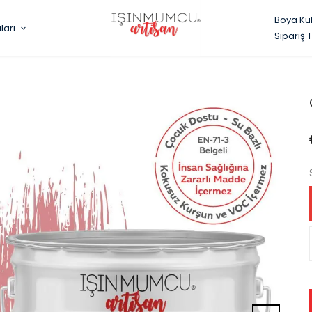
Boya Ku
ları
Sipariş 