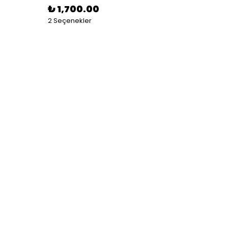
₺ 1,700.00
₺ 5,
2 Seçenekler
2 Seçe