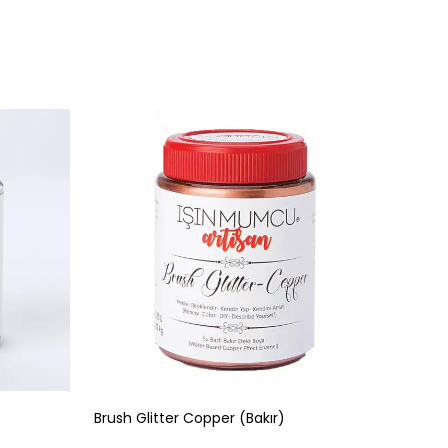
Brush Glitter Copper (Bakır)
Brush G