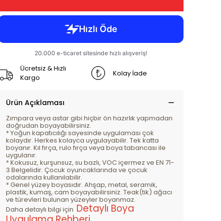
Ücretsiz & Hızlı
Kolay İade
Kargo
Ürün Açıklaması
Zımpara veya astar gibi hiçbir ön hazırlık yapmadan
doğrudan boyayabilirsiniz.
* Yoğun kapatıcılığı sayesinde uygulaması çok
kolaydır. Herkes kolayca uygulayabilir. Tek katta
boyanır. Kıl fırça, rulo fırça veya boya tabancası ile
uygulanır.
* Kokusuz, kurşunsuz, su bazlı, VOC içermez ve EN 71-
3 Belgelidir. Çocuk oyuncaklarında ve çocuk
odalarında kullanılabilir.
* Genel yüzey boyasıdır. Ahşap, metal, seramik,
plastik, kumaş, cam boyayabilirsiniz. Teak(tik) ağacı
ve türevleri bulunan yüzeyler boyanmaz.
Detaylı Boya
Daha detaylı bilgi için
Uygulama Rehberi