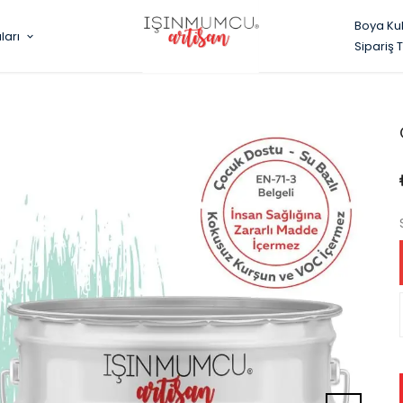
Boya Ku
ları
Sipariş 