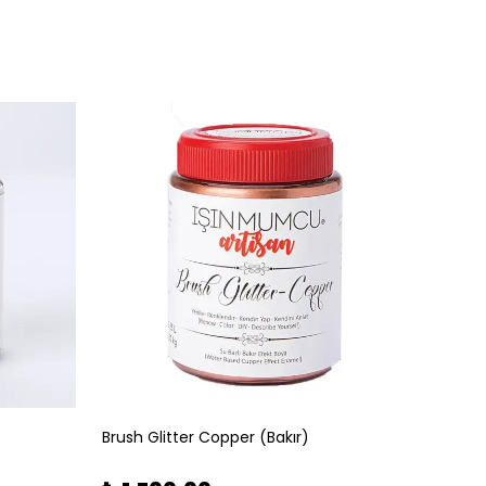
Brush Glitter Copper (Bakır)
Brush G