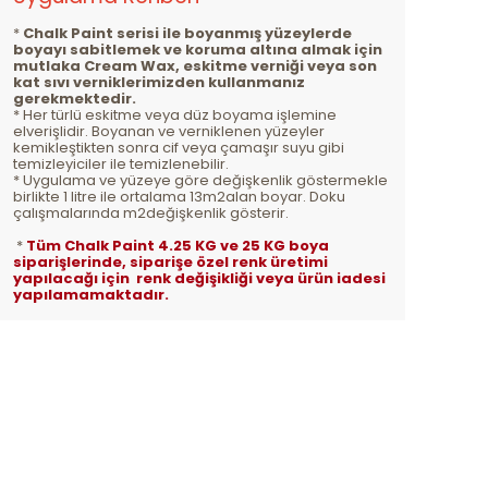
*
Chalk Paint serisi ile boyanmış yüzeylerde
boyayı sabitlemek ve koruma altına almak için
mutlaka Cream Wax, eskitme verniği veya son
kat sıvı verniklerimizden kullanmanız
gerekmektedir.
* Her türlü eskitme veya düz boyama işlemine
elverişlidir. Boyanan ve verniklenen yüzeyler
kemikleştikten sonra cif veya çamaşır suyu gibi
temizleyiciler ile temizlenebilir.
* Uygulama ve yüzeye göre değişkenlik göstermekle
birlikte 1 litre ile ortalama 13m2alan boyar. Doku
çalışmalarında m2değişkenlik gösterir.
*
Tüm Chalk Paint 4.25 KG ve 25 KG boya
siparişlerinde, siparişe özel renk üretimi
yapılacağı için renk değişikliği veya ürün iadesi
yapılamamaktadır.