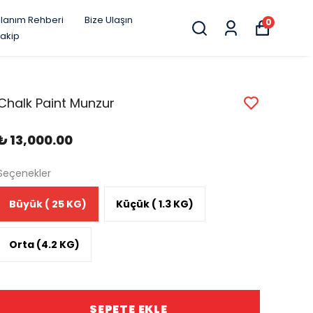
llanım Rehberi
Bize Ulaşın
0
Takip
Chalk Paint Munzur
₺ 13,000.00
Seçenekler
Büyük ( 25 KG)
Küçük ( 1.3 KG)
Orta (4.2 KG)
SEPETE EKLE