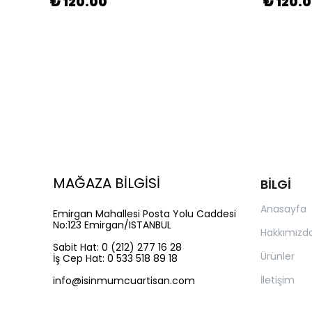
₺ 120.00
₺ 120.
MAĞAZA BİLGİSİ
BİLGİ
Anasayfa
Emirgan Mahallesi Posta Yolu Caddesi
No:123 Emirgan/ISTANBUL
Hakkımızd
Sabit Hat: 0 (212) 277 16 28
Ürünler
İş Cep Hat: 0 533 518 89 18
İletişim
info@isinmumcuartisan.com