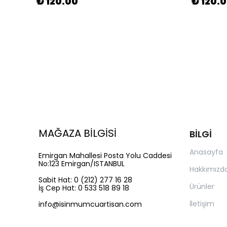
₺ 120.00
₺ 120.
MAĞAZA BİLGİSİ
BİLGİ
Anasayfa
Emirgan Mahallesi Posta Yolu Caddesi
No:123 Emirgan/ISTANBUL
Hakkımızd
Sabit Hat: 0 (212) 277 16 28
Ürünler
İş Cep Hat: 0 533 518 89 18
İletişim
info@isinmumcuartisan.com