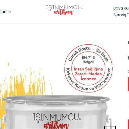
Boya Ku
ları
Sipariş 