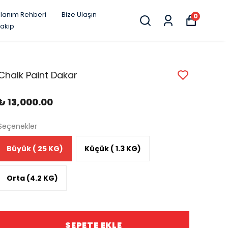
llanım Rehberi
Bize Ulaşın
0
Takip
Chalk Paint Dakar
₺ 13,000.00
Seçenekler
Büyük ( 25 KG)
Küçük ( 1.3 KG)
Orta (4.2 KG)
SEPETE EKLE