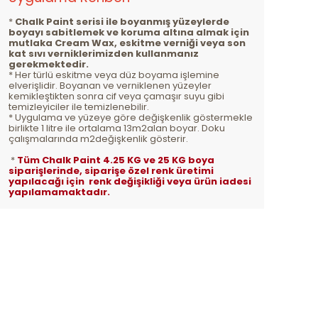
*
Chalk Paint serisi ile boyanmış yüzeylerde
boyayı sabitlemek ve koruma altına almak için
mutlaka Cream Wax, eskitme verniği veya son
kat sıvı verniklerimizden kullanmanız
gerekmektedir.
* Her türlü eskitme veya düz boyama işlemine
elverişlidir. Boyanan ve verniklenen yüzeyler
kemikleştikten sonra cif veya çamaşır suyu gibi
temizleyiciler ile temizlenebilir.
* Uygulama ve yüzeye göre değişkenlik göstermekle
birlikte 1 litre ile ortalama 13m2alan boyar. Doku
çalışmalarında m2değişkenlik gösterir.
*
Tüm Chalk Paint 4.25 KG ve 25 KG boya
siparişlerinde, siparişe özel renk üretimi
yapılacağı için renk değişikliği veya ürün iadesi
yapılamamaktadır.