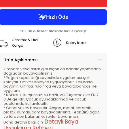
Ücretsiz & Hızlı
Kolay İade
Kargo
Ürün Açıklaması
Zımpara veya astar gibi hiçbir ön hazırlık yapmadan
doğrudan boyayabilirsiniz.
* Yoğun kapatıcılığı sayesinde uygulaması çok
kolaydır. Herkes kolayca uygulayabilir. Tek katta
boyanır. Kıl fırça, rulo fırça veya boya tabancası ile
uygulanır.
* Kokusuz, kurşunsuz, su bazlı, VOC içermez ve EN 71-
3 Belgelidir. Çocuk oyuncaklarında ve çocuk
odalarında kullanılabilir.
* Genel yüzey boyasıdır. Ahşap, metal, seramik,
plastik, kumaş, cam boyayabilirsiniz. Teak(tik) ağacı
ve türevleri bulunan yüzeyler boyanmaz.
Detaylı Boya
Daha detaylı bilgi için
Uygulama Rehberi