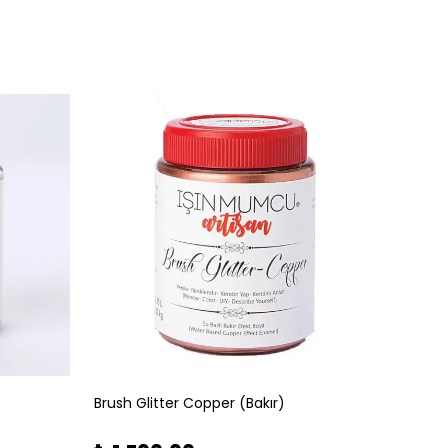
Brush Glitter Copper (Bakır)
Brush G