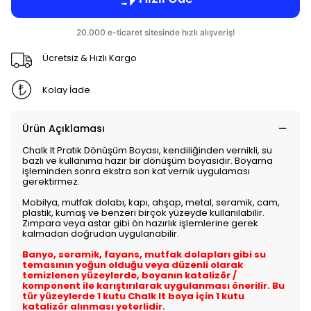
Ücretsiz & Hızlı Kargo
Kolay İade
Ürün Açıklaması
Chalk It Pratik Dönüşüm Boyası, kendiliğinden vernikli, su
bazlı ve kullanıma hazır bir dönüşüm boyasıdır. Boyama
işleminden sonra ekstra son kat vernik uygulaması
gerektirmez.
Mobilya, mutfak dolabı, kapı, ahşap, metal, seramik, cam,
plastik, kumaş ve benzeri birçok yüzeyde kullanılabilir.
Zımpara veya astar gibi ön hazırlık işlemlerine gerek
kalmadan doğrudan uygulanabilir.
Banyo, seramik, fayans, mutfak dolapları gibi su
temasının yoğun olduğu veya düzenli olarak
temizlenen yüzeylerde, boyanın katalizör /
komponent ile karıştırılarak uygulanması önerilir. Bu
tür yüzeylerde 1 kutu Chalk It boya için 1 kutu
katalizör alınması yeterlidir.