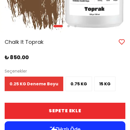
Chalk It Toprak
₺ 850.00
Seçenekler
0.25 KG Deneme Boyu
0.75 KG
15 KG
SEPETE EKLE