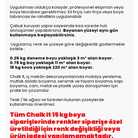
Uygulaması oldukça kolaydır; profesyonel ekipman veya
boya tecrübesi gerektirmez. Kıl fırça, rulo fırça veya boya
tabancası ile rahatlıkla uygulanabilir.
Çabuk kuruyan yapısı sayesinde kısa sürede hızlı
dönüşümler yapabilirsiniz.
Boyanan yüzeyi aynı gün
kullanmaya başlayabilirsiniz.
Uygulama, renk ve yüzeye göre değişkenlik göstermekle
birlikte
;
0.25 kg deneme boyu yaklaşık 3 m² alan boyar.
0.75 kg boy yaklaşık 11 m² alan boyar.
15 kg kova yaklaşık 220 m² alan boyar.
Chalk It, iç mekân dekorasyonlarında mobilya yenileme,
mutfak dolabı boyama, seramik ve fayans boyama, kapı
boyama, cam, metal ve plastik yüzey dönüşümleri için
pratik bir çözümdür.
Teak / tik ağacı ve türevleri bulunan yüzeylerde
kullanılması önerilmez.
Tüm Chalk It 15 kg boya
siparişlerinde renkler siparişe özel
üretildiği için renk değişikliği veya
ürün iadesi yapılamamaktadır.