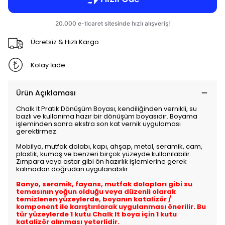
Ücretsiz & Hızlı Kargo
Kolay İade
Ürün Açıklaması
Chalk It Pratik Dönüşüm Boyası, kendiliğinden vernikli, su
bazlı ve kullanıma hazır bir dönüşüm boyasıdır. Boyama
işleminden sonra ekstra son kat vernik uygulaması
gerektirmez.
Mobilya, mutfak dolabı, kapı, ahşap, metal, seramik, cam,
plastik, kumaş ve benzeri birçok yüzeyde kullanılabilir.
Zımpara veya astar gibi ön hazırlık işlemlerine gerek
kalmadan doğrudan uygulanabilir.
Banyo, seramik, fayans, mutfak dolapları gibi su
temasının yoğun olduğu veya düzenli olarak
temizlenen yüzeylerde, boyanın katalizör /
komponent ile karıştırılarak uygulanması önerilir. Bu
tür yüzeylerde 1 kutu Chalk It boya için 1 kutu
katalizör alınması yeterlidir.