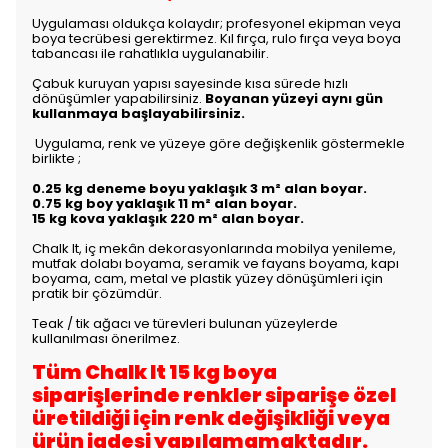
Uygulaması oldukça kolaydır; profesyonel ekipman veya
boya tecrübesi gerektirmez. Kıl fırça, rulo fırça veya boya
tabancası ile rahatlıkla uygulanabilir.
Çabuk kuruyan yapısı sayesinde kısa sürede hızlı
dönüşümler yapabilirsiniz.
Boyanan yüzeyi aynı gün
kullanmaya başlayabilirsiniz.
Uygulama, renk ve yüzeye göre değişkenlik göstermekle
birlikte
;
0.25 kg deneme boyu yaklaşık 3 m² alan boyar.
0.75 kg boy yaklaşık 11 m² alan boyar.
15 kg kova yaklaşık 220 m² alan boyar.
Chalk It, iç mekân dekorasyonlarında mobilya yenileme,
mutfak dolabı boyama, seramik ve fayans boyama, kapı
boyama, cam, metal ve plastik yüzey dönüşümleri için
pratik bir çözümdür.
Teak / tik ağacı ve türevleri bulunan yüzeylerde
kullanılması önerilmez.
Tüm Chalk It 15 kg boya
siparişlerinde renkler siparişe özel
üretildiği için renk değişikliği veya
ürün iadesi yapılamamaktadır.