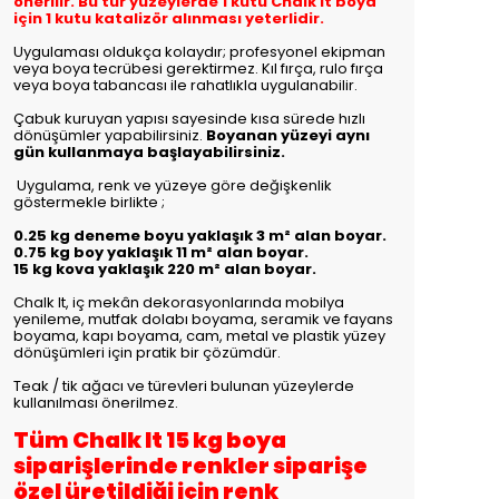
önerilir. Bu tür yüzeylerde 1 kutu Chalk It boya
için 1 kutu katalizör alınması yeterlidir.
Uygulaması oldukça kolaydır; profesyonel ekipman
veya boya tecrübesi gerektirmez. Kıl fırça, rulo fırça
veya boya tabancası ile rahatlıkla uygulanabilir.
Çabuk kuruyan yapısı sayesinde kısa sürede hızlı
dönüşümler yapabilirsiniz.
Boyanan yüzeyi aynı
gün kullanmaya başlayabilirsiniz.
Uygulama, renk ve yüzeye göre değişkenlik
göstermekle birlikte
;
0.25 kg deneme boyu yaklaşık 3 m² alan boyar.
0.75 kg boy yaklaşık 11 m² alan boyar.
15 kg kova yaklaşık 220 m² alan boyar.
Chalk It, iç mekân dekorasyonlarında mobilya
yenileme, mutfak dolabı boyama, seramik ve fayans
boyama, kapı boyama, cam, metal ve plastik yüzey
dönüşümleri için pratik bir çözümdür.
Teak / tik ağacı ve türevleri bulunan yüzeylerde
kullanılması önerilmez.
Tüm Chalk It 15 kg boya
siparişlerinde renkler siparişe
özel üretildiği için renk