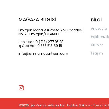
MAĞAZA BİLGİSİ
BİLGİ
Anasayfa
Emirgan Mahallesi Posta Yolu Caddesi
No:123 Emirgan/ISTANBUL
Hakkımızd
Sabit Hat: 0 (212) 277 16 28
Ürünler
İş Cep Hat: 0 533 518 89 18
İletişim
info@isinmumcuartisan.com
©2025 Işın Mumcu Artisan Tüm Hakları Saklıdır - Designe