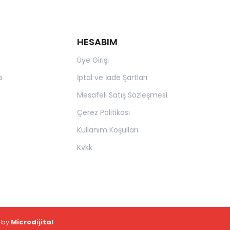
HESABIM
Üye Girişi
a
İptal ve İade Şartları
Mesafeli Satış Sözleşmesi
Çerez Politikası
Kullanım Koşulları
Kvkk
d by
Microdijital