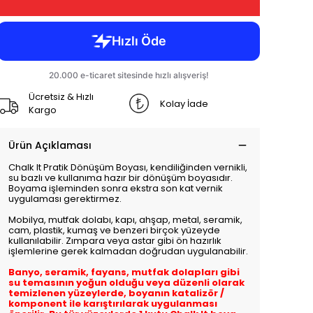
Ücretsiz & Hızlı
Kolay İade
Kargo
Ürün Açıklaması
Chalk It Pratik Dönüşüm Boyası, kendiliğinden vernikli,
su bazlı ve kullanıma hazır bir dönüşüm boyasıdır.
Boyama işleminden sonra ekstra son kat vernik
uygulaması gerektirmez.
Mobilya, mutfak dolabı, kapı, ahşap, metal, seramik,
cam, plastik, kumaş ve benzeri birçok yüzeyde
kullanılabilir. Zımpara veya astar gibi ön hazırlık
işlemlerine gerek kalmadan doğrudan uygulanabilir.
Banyo, seramik, fayans, mutfak dolapları gibi
su temasının yoğun olduğu veya düzenli olarak
temizlenen yüzeylerde, boyanın katalizör /
komponent ile karıştırılarak uygulanması