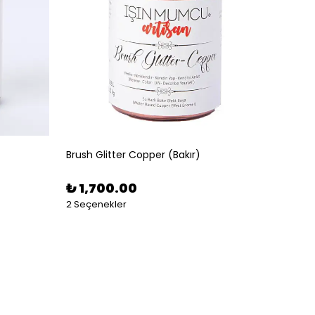
Brush Glitter Copper (Bakır)
Brush G
₺ 1,700.00
₺ 5,
2 Seçenekler
2 Seçe