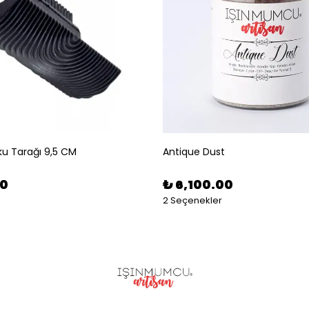
u Tarağı 9,5 CM
Antique Dust
00
₺ 6,100.00
2 Seçenekler