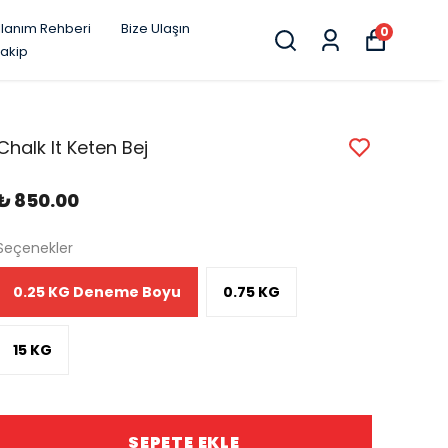
llanım Rehberi
Bize Ulaşın
0
Takip
Chalk It Keten Bej
₺ 850.00
Seçenekler
0.25 KG Deneme Boyu
0.75 KG
15 KG
SEPETE EKLE